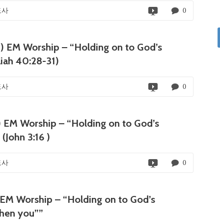
도사
0
M Worship – “Holding on to God’s
aiah 40:28-31)
도사
0
M Worship – “Holding on to God’s
 (John 3:16 )
도사
0
 Worship – “Holding on to God’s
then you””