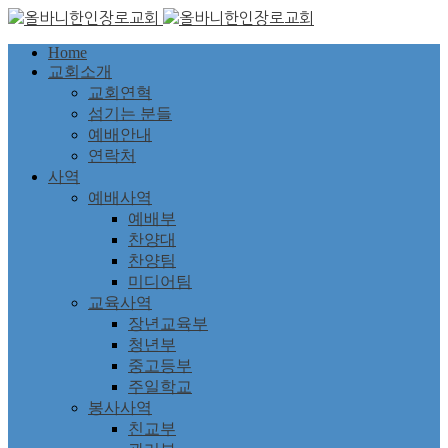
Home
교회소개
교회연혁
섬기는 분들
예배안내
연락처
사역
예배사역
예배부
찬양대
찬양팀
미디어팀
교육사역
장년교육부
청년부
중고등부
주일학교
봉사사역
친교부