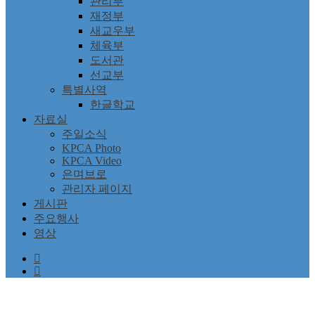
관리부
재정부
새교우부
체육부
도서관
선교부
특별사역
한글학교
자료실
주일소식
KPCA Photo
KPCA Video
은며브로
관리자 페이지
게시판
주요행사
영상