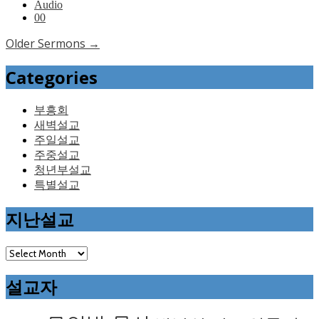
Audio
0
0
Older Sermons
→
Categories
부흥회
새벽설교
주일설교
주중설교
청년부설교
특별설교
지난설교
설교자